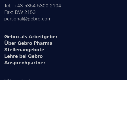
Tel.:
+43 5354 530
0 2104
Fax: DW 2153
personal@gebro.com
Gebro als Arbeitgeber
Über Gebro Pharma
Stellenangebote
Lehre bei Gebro
Ansprechpartner
Offene Stellen
Offene Lehrstellen
Initiativbewerbung
Impressum
Datenschutzerklärung
Cookie Erklärung