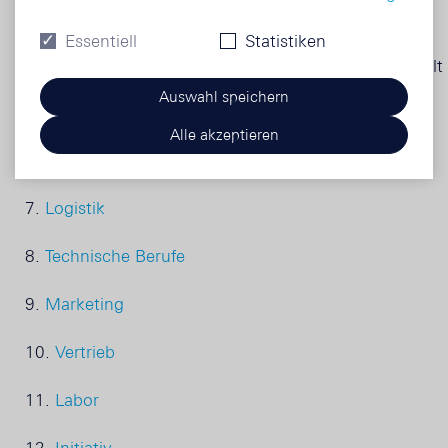
5.
Produktion
Essentiell
Statistiken
Herstellung einer Tablette Der Herstellungsprozess
von Arzneimitteln und medizinischen Produkten spielt
eine ganz zentrale Rolle. Das beginnt bei ihrer
Auswahl speichern
Formulierung und Herstellung – inklusive…
Alle akzeptieren
6.
Büro
7.
Logistik
8.
Technische Berufe
9.
Marketing
10.
Vertrieb
11.
Labor