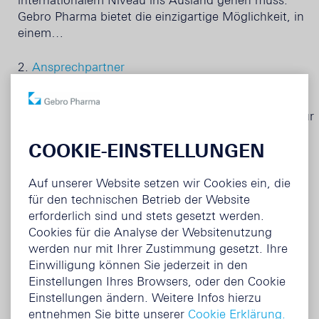
internationalem Niveau ins Ausland gehen muss:
Gebro Pharma bietet die einzigartige Möglichkeit, in
einem…
2.
Ansprechpartner
MAG. KATHARINA ULLMANN PERSONALLEITUNG
Unser erfahrenes Gegenüber im
Bewerbungsgespräch: Mag. Katharina Ullmann ist für
den Bereich Personal zuständig und freut sich auf
COOKIE-EINSTELLUNGEN
ein…
Auf unserer Website setzen wir Cookies ein, die
3.
Lehre
für den technischen Betrieb der Website
LABORTECHNIK Ein spannendes Tätigkeitsfeld, das
erforderlich sind und stets gesetzt werden.
von entscheidender Bedeutung für die Qualität,
Cookies für die Analyse der Websitenutzung
Sicherheit und Wirksamkeit von pharmazeutischen
werden nur mit Ihrer Zustimmung gesetzt. Ihre
Produkten ist: Unsere Labortechnik erfordert…
Einwilligung können Sie jederzeit in den
Einstellungen Ihres Browsers, oder den Cookie
4.
Stellenangebote
Einstellungen ändern. Weitere Infos hierzu
AKTUELLE STELLENANGEBOTE:
entnehmen Sie bitte unserer
Cookie Erklärung.