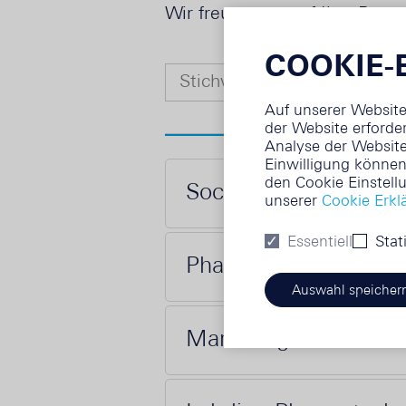
Wir freuen uns auf Ihre Bewe
COOKIE-
Auf unserer Website
der Website erforder
Analyse der Website
Einwilligung können 
den Cookie Einstell
Social Media und Dig
unserer
Cookie Erkl
Essentiell
Stat
Pharmareferent Gebie
Auswahl speicher
Marketing Mitarbeite