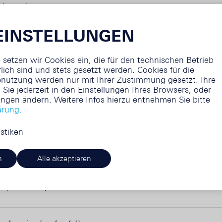
rbung!
EINSTELLUNGEN
 setzen wir Cookies ein, die für den technischen Betrieb
lich sind und stets gesetzt werden. Cookies für die
Erweiterte Suche
nutzung werden nur mit Ihrer Zustimmung gesetzt. Ihre
Sie jederzeit in den Einstellungen Ihres Browsers, oder
ungen ändern. Weitere Infos hierzu entnehmen Sie bitte
ital Brand Manager (m/w/d)
ärung.
istiken
t Salzburg / Oberösterreich (m/w/d)
n
Alle akzeptieren
r (m/w/d)